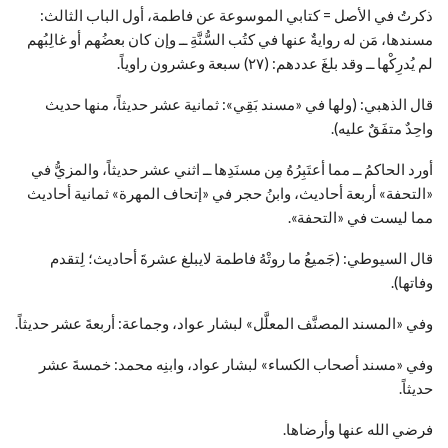
ذكرتُ في الأصل = كتابي الموسوعة عن فاطمة، أول الباب الثالث:
مسندها، مَن له روايةٌ عنها في كتُب السُّنَّةِ ــ وإن كان بعضُهم أو غالِبُهم
لم يُدرِكْها ــ وقد بلغَ عددهم: (٢٧) سبعة وعشرون راوياً.
قال الذهبي: (ولها في «مسند بَقِي»: ثمانية عشر حديثاً، منها حديث
واحِدٌ متفَقٌ عليه).
أورد الحاكمُ ــ مما أعتَبِرُهُ مِن مسنَدِها ــ اثني عشر حديثاً، والمزيُّ في
«التحفة» أربعة أحاديث، وابنُ حجر في «إتحاف المهرة» ثمانية أحاديث
مما ليست في «التحفة».
قال السيوطي: (جَميعُ ما روتْهُ فاطمة لايبلغ عشرةَ أحاديث؛ لِتقدم
وفاتها).
وفي «المسند المصنَّف المعلَّل» لبشار عواد، وجماعة: أربعةَ عشر حديثاً.
وفي «مسند أصحاب الكساء» لبشار عواد، وابنِه محمد: خمسةَ عشر
حديثاً.
فرضي الله عنها وأرضاها.