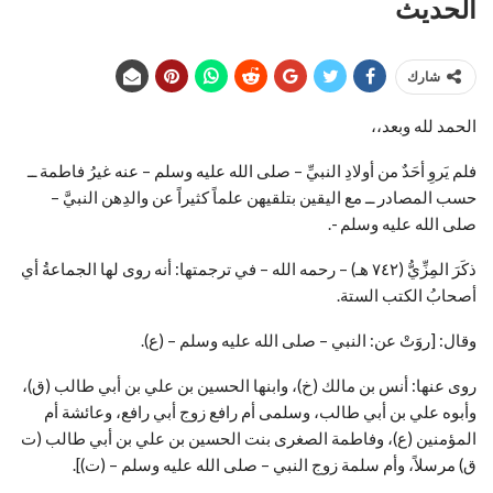
الحديث
شارك
الحمد لله وبعد،،
فلم يَروِ أحَدٌ من أولادِ النبيِّ – صلى الله عليه وسلم – عنه غيرُ فاطمة ــ
حسب المصادر ــ مع اليقين بتلقيهن علماً كثيراً عن والدِهن النبيَّ –
صلى الله عليه وسلم -.
ذكَرَ المِزِّيُّ (٧٤٢ هـ) – رحمه الله – في ترجمتها: أنه روى لها الجماعةُ أي
أصحابُ الكتب الستة.
وقال: [روَتْ عن: النبي – صلى الله عليه وسلم – (ع).
روى عنها: أنس بن مالك (خ)، وابنها الحسين بن علي بن أبي طالب (ق)،
وأبوه علي بن أبي طالب، وسلمى أم رافع زوج أبي رافع، وعائشة أم
المؤمنين (ع)، وفاطمة الصغرى بنت الحسين بن علي بن أبي طالب (ت
ق) مرسلاً، وأم سلمة زوج النبي – صلى الله عليه وسلم – (ت)].