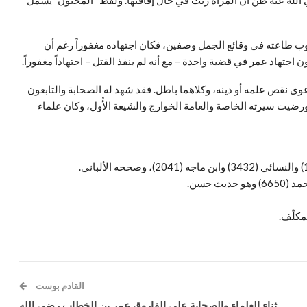
ي الله عنه ظن أن المرأة زنت في حال إفاقتها. ولفظ “المجنون” يشمل
وب طاعته في وقائع الجمل وصفين، فكان اجتهاده مغفوراً رغم أن
تهاد عمر في قضية واحدة – مع أنه لم ينفذ القتل – اجتهاداً مغفوراً.
ى نقص علمه أو دينه، وكلاهما باطل. فقد شهد له الصحابة والتابعون
ورضيت سيرته الخاصة والعامة الخوارج والشيعة الأُول، وكان علماء
مكلّف.
القادم بوست
ثناء العلماء والصحابة على الفاروق عمر بن الخطاب رضي الله