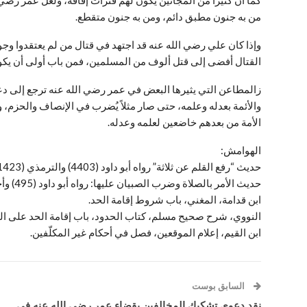
كما أن كثيراً من المجانين يكون لهم فترات إفاقة، ولعل عمر رض
من به جنون مطبق دائم، ومن به جنون متقطع.
وإذا كان علي رضي الله عنه قد اجتهد في قتال من لم يعتقدوا وج
القتال أفضى إلى قتل ألوف من المسلمين، فمن باب أولى أن يكون اج
زالمطاعن التي يثيرها البعض في عمر رضي الله عنه ترجع إلى دعو
والأئمة بعدله وعلمه، حتى صار مثلاً يُضرب في الإنصاف والحزم، 
الأمة من بعدهم خاضعين لعلمه وعدله.
الهوامش:
حديث “رفع القلم عن ثلاثة” رواه أبو داود (4403) والترمذي (1423) والنسائي (3432) وابن ماجه (2041)، وصححه الألباني.
حديث الأمر بالصلاة وضرب الصبيان عليها: رواه أبو داود (495) وأحمد (6650) وهو حديث حسن.
ابن قدامة، المغني، باب شروط إقامة الحد.
النووي، شرح صحيح مسلم، كتاب الحدود، باب إقامة الحد على ال
ابن القيم، إعلام الموقعين، فصل في أحكام غير المكلّفين.
السابق بوست
نقد دعوى تشكيك المخالفين بقضاء عمر رضي الله عنه في