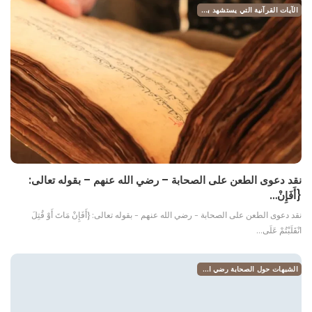
الآيات القرآنية التي يستشهد بها الطاعن في الصحابة
نقد دعوى الطعن على الصحابة – رضي الله عنهم – بقوله تعالى:
{أَفَإِنْ…
نقد دعوى الطعن على الصحابة - رضي الله عنهم - بقوله تعالى: {أَفَإِنْ مَاتَ أَوْ قُتِلَ
انْقَلَبْتُمْ عَلَى…
الشبهات حول الصحابة رضي الله عنهم