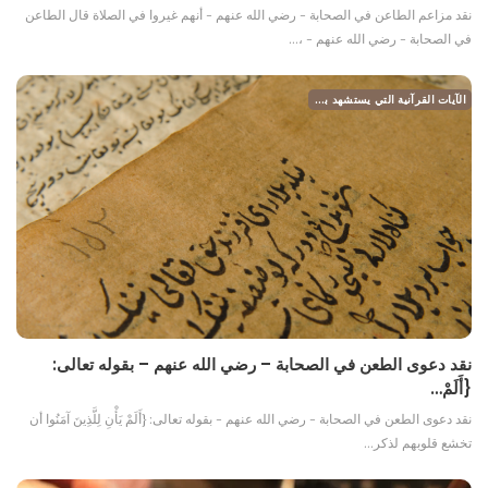
نقد مزاعم الطاعن في الصحابة - رضي الله عنهم - أنهم غيروا في الصلاة قال الطاعن
في الصحابة - رضي الله عنهم - ،…
الآيات القرآنية التي يستشهد بها الطاعن في الصحابة
نقد دعوى الطعن في الصحابة – رضي الله عنهم – بقوله تعالى:
{أَلَمْ…
نقد دعوى الطعن في الصحابة - رضي الله عنهم - بقوله تعالى: {أَلَمْ يَأْنِ لِلَّذِينَ آمَنُوا أن
تخشع قلوبهم لذكر…