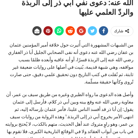
الله عنه: دعوى نفي أبي ذر إلى الربذة
والردّ العلمي عليها
شارك
من الشبهات المشهورة التي أُثيرت حول خلافة أمير المؤمنين عثمان
بن عفان رضي الله عنه دعوى أنه نفى الصحابي الجليل أبا ذر الغفاري
رضي الله عنه إلى الربذة قسرًا، أو أنه عاقبه وأبعده ظلمًا بسبب
مواقفه، وهي شبهة قديمة، بُنيت في أصلها على روايات ضعيفة غير
ثابتة، ثم نُقلت في كتب التاريخ دون تحقيق علمي دقيق، حتى صارت
تُروى وكأنها حقيقة مسلّمة.
وأصل هذه الدعوى ما رواه الطبري وغيره من طريق سيف بن عمر، أن
معاوية رضي الله عنه وقع بينه وبين أبي ذر كلام، فأرسل إلى عثمان
يقول: إن أبا ذر قد أفسد الناس علينا، فأمر عثمان بإرساله إليه، ثم
انتهى الأمر بخروج أبي ذر إلى الربذة.¹ وهذه الرواية من روايات سيف
بن عمر، وهو راوٍ متروك عند أهل الحديث، متهم بالكذب، لا يُحتج بروايته
في باب من أبواب العقائد ولا في الوقائع التاريخية الكبرى، فلا تقوم بها