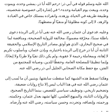
الله عليه وسلم قوله في أبي ذر: «رحم الله أبا ذر، يمشي وحده، ويموت
وحده، ويبعث يوم القيامة وحده»،⁴ في إشارة إلى خصوصية شخصيته،
وطبيعة طريقه في الحياة، وزهده، وانفراده بمسلك خاص في العبادة
والزهد، لا إلى كونه مظلومًا أو منفيًا أو مضطهدًا.
وعليه، فدعوى أن عثمان رضي الله عنه نفى أبا ذر إلى الربذة دعوى
باطلة سندًا، محرّفة مضمونًا، مخالفة للرواية الصحيحة، ومناقضة لما
في صحيح البخاري، الذي هو أوثق مصادر التاريخ الإسلامي. والحقيقة
الثابتة أن أبا ذر خرج إلى الربذة باختياره، وبإذن عثمان، وبأسلوب تكريم
لا إهانة، وبمعاملة رحيمة لا عقوبة، ولم يكن ذلك نفيًا ولا طردًا ولا إبعادًا،
وإنما تنظيمًا للمصلحة العامة، وحفظًا للدين، وصيانة للمجتمع من
الفتن، مع حفظ مكانة الصحابي الجليل أبي ذر رضي الله عنه.
وهكذا تسقط هذه الشبهة كما سقطت سابقتها، ويتبين أن ما نُسب إلى
عثمان رضي الله عنه في هذا الباب ليس إلا نتاج روايات ضعيفة،
وتضخيم تاريخي، وتوظيف سياسي للقصص، بينما التاريخ الصحيح،
والروايات الثابتة، والمنهج العلمي، كلها تشهد بعدل عثمان، وحكمته،
ورحمته، وإنصافه، وتجرده، وحسن سياسته، رضي الله عنه وأرضاه.