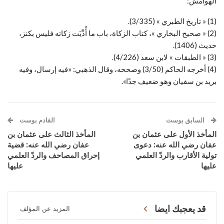
الهوامش:
(1) « تاريخ الطبري » (3/335).
(2) « صحيح البخاري »، كتاب الزكاة، باب ما أُدِّيَت زكاته فليس بكنز،
حديث (1406).
(3) « الطبقات » لابن سعد (4/226).
(4) أخرجه الحاكم (3/50) وصححه، وقال الذهبي: «فيه إرسال، وفيه
بريد بن سفيان وهو ضعيف جدًا».
السابق بوست
القادم بوست
المأخذ الأول على عثمان بن
المأخذ الثالث على عثمان بن
عفان رضي الله عنه: دعوى
عفان رضي الله عنه: قضية
تولية الأقارب والردّ العلمي
إحراق المصاحف والردّ العلمي
عليها
عليها
قد يعجبك ايضا
المزيد عن المؤلف