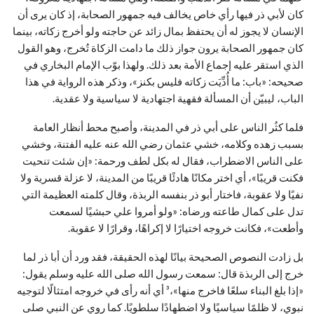
كان لأبي ذر فيها رأي خاص يخالف فيه جمهور الصحابة، إذ كان يرى أن
الإنسان لا يجوز له أن يحتفظ بمال زائد عن حاجته ولو أخرج زكاته، بينما
كان جمهور الصحابة يرون جواز ذلك ما دامت الزكاة تُخرج، وهو القول
الذي استقر عليه إجماع الأمة بعد ذلك. ولهذا بوّب الإمام البخاري في
صحيحه: «باب: ما أُدِّيَت زكاته فليس بكنز»، وذكر هذه الرواية في هذا
الباب، ليبيّن أن المسألة فقهية اجتهادية لا سياسية ولا عقدية.
فلما كثُر الناس على أبي ذر في المدينة، وأصبح محط أنظار العامة
بسبب زهده وكلامه، خشي عثمان رضي الله عنه عليه الفتنة، وخشي
على الناس الاضطراب، فقال له بكل لطف ورحمة: «إن شئت تنحيت
فكنت قريبًا»، أي اختر مكانًا هادئًا قريبًا من المدينة، لا عزلة قسرية ولا
نفيًا ولا عقوبة، فاختار أبو ذر بنفسه الربذة، وقال كلمته العظيمة التي
تدل على كمال طاعته ورضاه: «ولو أمروا علي حبشيًا لسمعت
وأطعت»، فكانت خروجه اختيارًا لا إكراهًا، وقرارًا لا عقوبة.
بل زادت النصوص الصحيحة بيانًا لهذه الحقيقة، فقد ورد أن أبا ذر لما
خرج إلى الربذة قال: سمعت رسول الله صلى الله عليه وسلم يقول:
«إذا بلغ البناء سلعًا فاخرج منها»،³ أي أنه رأى في خروجه امتثالًا لتوجيه
نبوي، لا ظلمًا سياسيًا ولا اضطهادًا سلطويًا. كما روي عن النبي صلى