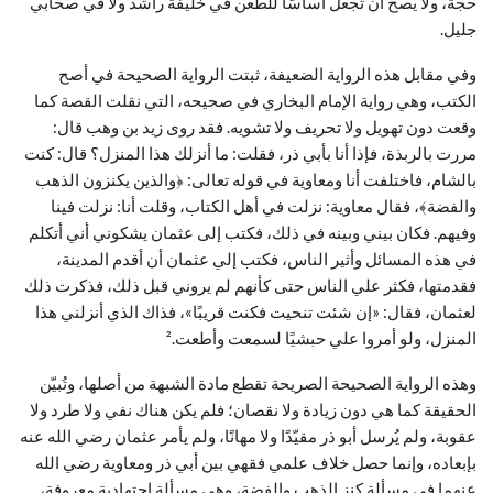
حجة، ولا يصح أن تُجعل أساسًا للطعن في خليفة راشد ولا في صحابي
جليل.
وفي مقابل هذه الرواية الضعيفة، ثبتت الرواية الصحيحة في أصح
الكتب، وهي رواية الإمام البخاري في صحيحه، التي نقلت القصة كما
وقعت دون تهويل ولا تحريف ولا تشويه. فقد روى زيد بن وهب قال:
مررت بالربذة، فإذا أنا بأبي ذر، فقلت: ما أنزلك هذا المنزل؟ قال: كنت
بالشام، فاختلفت أنا ومعاوية في قوله تعالى: ﴿والذين يكنزون الذهب
والفضة﴾، فقال معاوية: نزلت في أهل الكتاب، وقلت أنا: نزلت فينا
وفيهم. فكان بيني وبينه في ذلك، فكتب إلى عثمان يشكوني أني أتكلم
في هذه المسائل وأثير الناس، فكتب إلي عثمان أن أقدم المدينة،
فقدمتها، فكثر علي الناس حتى كأنهم لم يروني قبل ذلك، فذكرت ذلك
لعثمان، فقال: «إن شئت تنحيت فكنت قريبًا»، فذاك الذي أنزلني هذا
المنزل، ولو أمروا علي حبشيًا لسمعت وأطعت.²
وهذه الرواية الصحيحة الصريحة تقطع مادة الشبهة من أصلها، وتُبيّن
الحقيقة كما هي دون زيادة ولا نقصان؛ فلم يكن هناك نفي ولا طرد ولا
عقوبة، ولم يُرسل أبو ذر مقيّدًا ولا مهانًا، ولم يأمر عثمان رضي الله عنه
بإبعاده، وإنما حصل خلاف علمي فقهي بين أبي ذر ومعاوية رضي الله
عنهما في مسألة كنز الذهب والفضة، وهي مسألة اجتهادية معروفة،