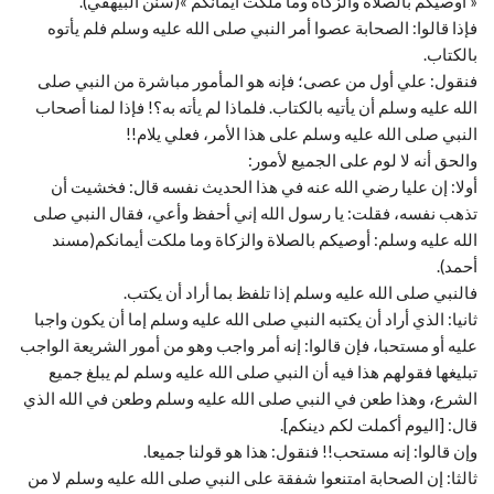
« أوصيكم بالصلاة والزكاة وما ملكت أيمانكم »(سنن البيهقي).
فإذا قالوا: الصحابة عصوا أمر النبي صلى الله عليه وسلم فلم يأتوه
بالكتاب.
فنقول: علي أول من عصى؛ فإنه هو المأمور مباشرة من النبي صلى
الله عليه وسلم أن يأتيه بالكتاب. فلماذا لم يأته به؟! فإذا لمنا أصحاب
النبي صلى الله عليه وسلم على هذا الأمر، فعلي يلام!!
والحق أنه لا لوم على الجميع لأمور:
أولا: إن عليا رضي الله عنه في هذا الحديث نفسه قال: فخشيت أن
تذهب نفسه، فقلت: يا رسول الله إني أحفظ وأعي، فقال النبي صلى
الله عليه وسلم: أوصيكم بالصلاة والزكاة وما ملكت أيمانكم(مسند
أحمد).
فالنبي صلى الله عليه وسلم إذا تلفظ بما أراد أن يكتب.
ثانيا: الذي أراد أن يكتبه النبي صلى الله عليه وسلم إما أن يكون واجبا
عليه أو مستحبا، فإن قالوا: إنه أمر واجب وهو من أمور الشريعة الواجب
تبليغها فقولهم هذا فيه أن النبي صلى الله عليه وسلم لم يبلغ جميع
الشرع، وهذا طعن في النبي صلى الله عليه وسلم وطعن في الله الذي
قال: [اليوم أكملت لكم دينكم].
وإن قالوا: إنه مستحب!! فنقول: هذا هو قولنا جميعا.
ثالثا: إن الصحابة امتنعوا شفقة على النبي صلى الله عليه وسلم لا من