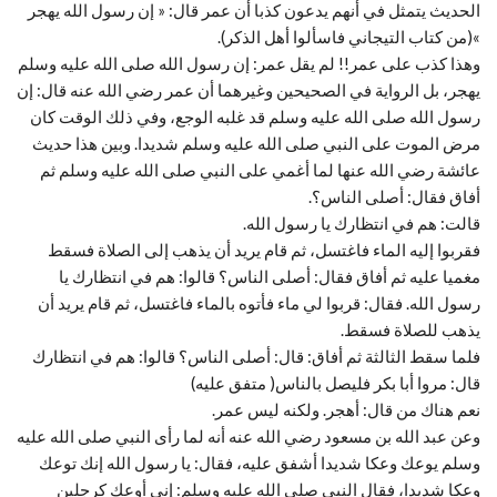
الحديث يتمثل في أنهم يدعون كذبا أن عمر قال: « إن رسول الله يهجر
»(من كتاب التيجاني فاسألوا أهل الذكر).
وهذا كذب على عمر!! لم يقل عمر: إن رسول الله صلى الله عليه وسلم
يهجر، بل الرواية في الصحيحين وغيرهما أن عمر رضي الله عنه قال: إن
رسول الله صلى الله عليه وسلم قد غلبه الوجع، وفي ذلك الوقت كان
مرض الموت على النبي صلى الله عليه وسلم شديدا. وبين هذا حديث
عائشة رضي الله عنها لما أغمي على النبي صلى الله عليه وسلم ثم
أفاق فقال: أصلى الناس؟.
قالت: هم في انتظارك يا رسول الله.
فقربوا إليه الماء فاغتسل، ثم قام يريد أن يذهب إلى الصلاة فسقط
مغميا عليه ثم أفاق فقال: أصلى الناس؟ قالوا: هم في انتظارك يا
رسول الله. فقال: قربوا لي ماء فأتوه بالماء فاغتسل، ثم قام يريد أن
يذهب للصلاة فسقط.
فلما سقط الثالثة ثم أفاق: قال: أصلى الناس؟ قالوا: هم في انتظارك
قال: مروا أبا بكر فليصل بالناس( متفق عليه)
نعم هناك من قال: أهجر. ولكنه ليس عمر.
وعن عبد الله بن مسعود رضي الله عنه أنه لما رأى النبي صلى الله عليه
وسلم يوعك وعكا شديدا أشفق عليه، فقال: يا رسول الله إنك توعك
وعكا شديدا، فقال النبي صلى الله عليه وسلم: إني أوعك كرجلين