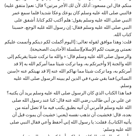
منكم. قال ابن مسعود: أذلك لأن لك الأجر مرتين؟ قال: نعم( متفق عليه)
فالنبي صلى الله عليه وسلم كان يوعك وعكا شديدا فلما سمع عمر
النبي صلى الله عليه وسلم يقول: هلم أكتب لكم كتابا. أشفق على
النبي صلى الله عليه وسلم فقال: إن رسول الله غلبه الوجع، حسبنا
كتاب الله.
قلت: وهذا موافق لقوله تعالى: [اليوم أكملت لكم دينكم وأتممت عليكم
نعمتي ورضيت لكم الإسلام](سلسلة الأحاديث الصحيحة).
والرسول صلى الله عليه وسلم قال: « والله ما تركت شيئا يقربكم إلى
الله والجنة إلا وأخبرتكم به، وما تركت شيئا مما أمركم الله به إلا قد
أمرتكم به، وما تركت شيئا مما نهاكم الله عنه إلا قد نهيتكم عنه »(سنن
النسائي) فما بقي شيء في الدين لم يبينه الرسول صلى الله عليه
وسلم.
فما هذا الكتاب الذي كان الرسول صلى الله عليه وسلم يريد أن يكتبه؟
عن علي بن أبي طالب رضي الله عنه قال: كنا عند رسول الله صلى
الله عليه وسلم فأمرني أن آتيه بطبق يكتب فيه ما لا تضل أمته من
بعده، قال: فخشيت أن تذهب نفسه (يعني: خشيت أن يموت قبل أن
يأتيه الكتاب)، فقلت: يا رسول الله إني أحفظ وأعي فقال النبي صلى
الله عليه وسلم: