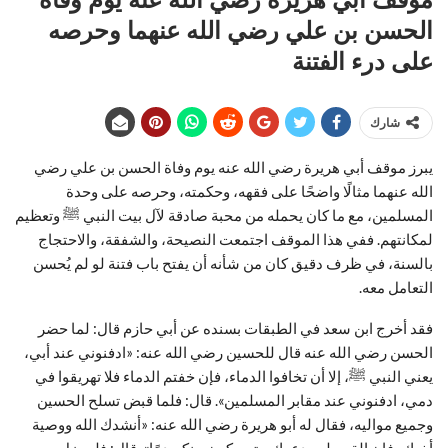
الحسن بن علي رضي الله عنهما وحرصه
على درء الفتنة
شارك
يبرز موقف أبي هريرة رضي الله عنه يوم وفاة الحسن بن علي رضي
الله عنهما مثالًا واضحًا على فقهه، وحكمته، وحرصه على وحدة
المسلمين، مع ما كان يحمله من محبة صادقة لآل بيت النبي ﷺ وتعظيم
لمكانتهم. ففي هذا الموقف اجتمعت النصيحة، والشفقة، والاحتجاج
بالسنة، في ظرف دقيق كان من شأنه أن يفتح باب فتنة لو لم يُحسن
التعامل معه.
فقد أخرج ابن سعد في الطبقات بسنده عن أبي حازم قال: لما حضر
الحسن رضي الله عنه قال للحسين رضي الله عنه: «ادفنوني عند أبي،
يعني النبي ﷺ، إلا أن تخافوا الدماء، فإن خفتم الدماء فلا تهريقوا في
دمي، ادفنوني عند مقابر المسلمين». قال: فلما قبض تسلح الحسين
وجميع مواليه، فقال له أبو هريرة رضي الله عنه: «أنشدك الله ووصية
أخيك، فإن القوم لن يدعوك حتى يكون بينكم دمًا». قال: فلم يزل به