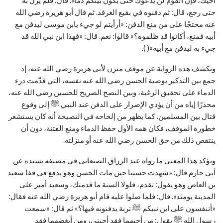
حتى رجع، قال: ثم دفنوه في بقيع الغرقد. ثم قال أبو هريرة رضي الله
عنه محتجًا على من منع الدفن: «أرأيتم لو جيء بابن موسى ليدفن مع
أبيه فمنع، أكانوا قد ظلموه؟» قالوا: نعم. قال: «فهذا ابن نبي الله قد
جيء به ليدفن مع أبيه»( ).
وتكشف هذه الرواية عن موقف متزن لأبي هريرة رضي الله عنه، إذ
جمع بين التذكير بوصية الحسن رضي الله عنه نفسه، التي قدّمت درء
الدماء على تحقيق الرغبة، وبين النصح الصريح للحسين رضي الله عنه،
محذرًا إياه من أن يؤدي الإصرار على الدفن عند النبي ﷺ إلى وقوع
قتال بين المسلمين. كما يظهر من إلحاحه في النصيحة أنه كان يستشعر
خطورة الموقف، فكان همه الأول حفظ الدماء ومنع الفتنة، دون أن
ينتقص ذلك من حق الحسن رضي الله عنه أو منزلته.
ويؤكد هذا المعنى ما رواه عبد الرزاق الصنعاني في مصنفه بسنده عن
أبي حازم قال: «شهدت حسينا حين مات الحسن وهو يدفع في قفا سعيد
بن العاص وهو يقول: تقدم، فلولا السنة ما قدمتك، وسعيد أمير على
المدينة يومئذ». قال: فلما صلوا عليه قام أبو هريرة رضي الله عنه فقال:
«أتنفسون على ابن نبيكم ﷺ تربة يدفنونه فيها؟» ثم قال: «سمعت
رسول الله ﷺ يقول: من أحبهما فقد أحبني، ومن أبغضهما فقد