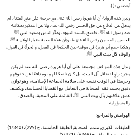
أبغضني»( ).
وتبرز هذه الرواية أن أبا هريرة رضي الله عنه، مع حرصه على منع الفتنة، لم
يتخلّ عن الدفاع عن حق الحسن رضي الله عنه، ولا عن التذكير بمكانته
عند رسول الله ﷺ، فاحتج بالسنة النبوية، وذكّر الناس بمحبة النبي ﷺ
للحسن والحسين رضي الله عنهما، وبأن هذه المحبة معيار للولاء له ﷺ.
وهكذا جمع أبو هريرة في موقفه بين الحكمة في الفعل، والجرأة في القول،
والوفاء لآل بيت النبي ﷺ.
وتدل هذه المواقف مجتمعة على أن أبا هريرة رضي الله عنه لم يكن
مجرد راوٍ لفضائل آل البيت، بل كان ناصحًا لهم، ومدافعًا عن حقوقهم،
وحريصًا في الوقت نفسه على سلامة الجماعة الإسلامية، وهو توازن
دقيق يجسد فقه الصحابة في التعامل مع القضايا الحساسة، ويكشف
عمق علاقتهم بآل بيت النبي ﷺ، القائمة على المحبة، والصدق،
والمسؤولية.
الهوامش والمراجع:
الطبقات الكبرى, متمم الصحابة, الطبقة الخامسة، ح (299)، (1/340)
مصنف عبد الرزاق، ح (6369)، (3/471).