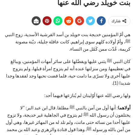
بنت خويلد رضي الله عنها
شارك
هي أمّ المؤمنين خديجة بنت خويلد بن أسد القرشية الأسدية، زوج النبي
ﷺ، وأمّ أولاده كلهم سوى إبراهيم. كانت عاقلة جليلة، ديّنة مصونة
كريمة، عُدّت ممن كَمُل من النساء.
كان النبي ﷺ يثني عليها ويفضّلها على سائر أمهات المؤمنين، ويبالغ
في تعظيمها. ومن منزلتها عنده أنه لم يتزوج امرأة قبلها، ولم يتزوج
عليها أخرى ولا تسرّى ما دامت حية، فلما قضت نحبها وجد لفقدها وجدا
شديدا (1).
ولها رضي الله عنها أوّليتان لم يُنازعها فيهما أحد:
أولاهما
: أنها أول من آمن بالنبي ﷺ مطلقا. قال ابن عبد البر: “لا
يختلفون أن رسول الله ﷺ لم يتزوج في الجاهلية غير خديجة، ولا تزوج
عليها أحدا من نسائه حتى ماتت، ولم تلد له من المهائر غيرها، وهي أول
من آمن بالله ورسوله ﷺ. وهذا قول قتادة والزهري وعبد الله بن محمد