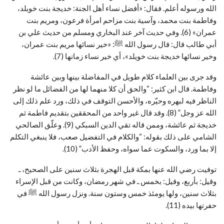
الله ورسوله أعلم. فقال: «أفضل نساء أهل الجنة: خديجة بنت خويلد،
وفاطمة بنت محمد، وآسية بنت مزاحم امرأة فرعون، ومريم بنت
عمران» (6). وفي حديث آخر عند البخاري ومسلم من حديث علي بن
أبي طالب قال: قال رسول الله ﷺ: «خير نسائها مريم بنت عمران،
وخير نسائها خديجة بنت خويلد»، أي خير نساء زمانها (7).
وقد جرى بين العلماء كلام طويل في المفاضلة بينها وبين عائشة
وفاطمة. قال ابن كثير: “والحق أن كلا منهما لها من الفضائل ما لو نظر
الناظر فيه لبهره وحيّره، والأحسن التوقف في ذلك، ورد علم ذلك إلى
الله عز وجل” (8). وقد قال غير واحد من المحققين بتقديم فاطمة ثم
خديجة ثم عائشة، وممن قاله تقي الدين السبكي (9). وعلّق الصالحي
الشامي على ذلك بقوله: “والكلام في التفضيل صعب، فلا ينبغي التكلم
إلا بما ورد، والسكوت عما سواه، وحفظ الأدب” (10).
توفيت رضي الله عنها بمكة قبل الهجرة بثلاث سنين على الصحيح، ـ
وقيل: بأربع، وقيل: بخمس ـ في شهر رمضان، وكانت من قبل الإسراء
بثلاث سنين، ولها يومئذ خمس وستون سنة. ونزل رسول الله ﷺ في
حفرتها بيده (11).