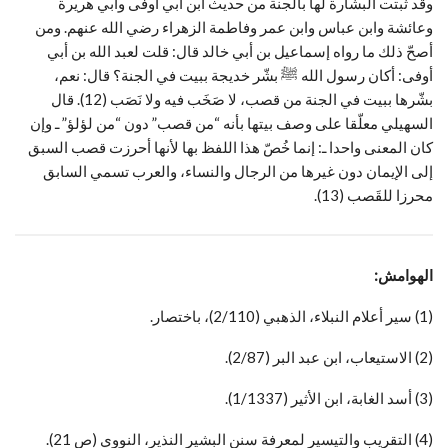
وقد ثبتت البشارة لها بالجنة من حديث ابن أبي أوفى وأبي هريرة
وعائشة وابن عباس وابن عمر وفاطمة الزهراء رضي الله عنهم. ومن
أصحّ ذلك ما رواه إسماعيل بن أبي خالد قال: قلت لعبد الله بن أبي
أوفى: أكان رسول الله ﷺ بشّر خديجة ببيت في الجنة؟ قال: نعم،
بشّرها ببيت في الجنة من قصب، لا صَخَب فيه ولا نَصَب (12). قال
السهيلي معلّقا على وصف بيتها بأنه “من قصب” دون “من لؤلؤ” ـ وإن
كان المعنى واحدا ـ: إنما خُصّ هذا اللفظ بها لأنها أحرزت قصب السبق
إلى الإيمان دون غيرها من الرجال والنساء، والعرب تسمي السابق
محرزا للقَصب (13).
الهوامش:
(1) سير أعلام النبلاء، الذهبي (2/110)، باختصار.
(2) الاستيعاب، ابن عبد البر (2/87).
(3) أسد الغابة، ابن الأثير (1/1337).
(4) التقريب والتيسير لمعرفة سنن البشير النذير، النووي (ص 21).