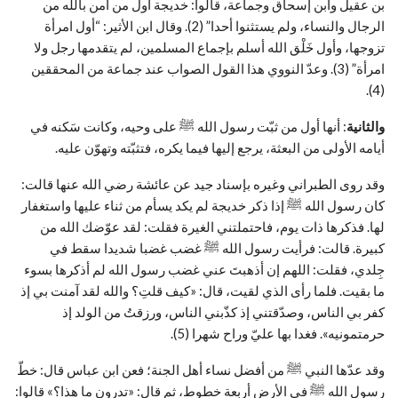
بن عقيل وابن إسحاق وجماعة، قالوا: خديجة أول من آمن بالله من
الرجال والنساء، ولم يستثنوا أحدا” (2). وقال ابن الأثير: “أول امرأة
تزوجها، وأول خَلْق الله أسلم بإجماع المسلمين، لم يتقدمها رجل ولا
امرأة” (3). وعدّ النووي هذا القول الصواب عند جماعة من المحققين
(4).
والثانية
: أنها أول من ثبّت رسول الله ﷺ على وحيه، وكانت سَكنه في
أيامه الأولى من البعثة، يرجع إليها فيما يكره، فتثبّته وتهوّن عليه.
وقد روى الطبراني وغيره بإسناد جيد عن عائشة رضي الله عنها قالت:
كان رسول الله ﷺ إذا ذكر خديجة لم يكد يسأم من ثناء عليها واستغفار
لها. فذكرها ذات يوم، فاحتملتني الغيرة فقلت: لقد عوّضك الله من
كبيرة. قالت: فرأيت رسول الله ﷺ غضب غضبا شديدا سقط في
جِلدي، فقلت: اللهم إن أذهبتَ عني غضب رسول الله لم أذكرها بسوء
ما بقيت. فلما رأى الذي لقيت، قال: «كيف قلتِ؟ والله لقد آمنت بي إذ
كفر بي الناس، وصدّقتني إذ كذّبني الناس، ورزقتُ من الولد إذ
حرمتمونيه». فغدا بها عليّ وراح شهرا (5).
وقد عدّها النبي ﷺ من أفضل نساء أهل الجنة؛ فعن ابن عباس قال: خطّ
رسول الله ﷺ في الأرض أربعة خطوط، ثم قال: «تدرون ما هذا؟» قالوا: