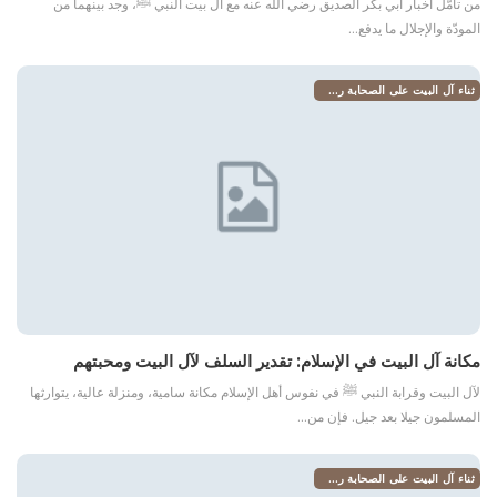
من تأمّل أخبار أبي بكر الصديق رضي الله عنه مع آل بيت النبي ﷺ، وجد بينهما من
المودّة والإجلال ما يدفع…
ثناء آل البيت على الصحابة رضي الله عنهم
مكانة آل البيت في الإسلام: تقدير السلف لآل البيت ومحبتهم
لآل البيت وقرابة النبي ﷺ في نفوس أهل الإسلام مكانة سامية، ومنزلة عالية، يتوارثها
المسلمون جيلا بعد جيل. فإن من…
ثناء آل البيت على الصحابة رضي الله عنهم