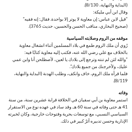
(البداية والنهاية، 8/130).
وقال ابن أبي مليكة:
“قيل لابن عباس: إن معاوية لا يوتر إلا بواحدة. فقال: إنه فقيه”
(صحيح البخاري، مناقب الحسن والحسين، حديث 3765).
موقفه من الروم وصلابته السياسية
رُوي أن ملك الروم طمع في بلاد المسلمين أثناء انشغال معاوية
بالخلاف مع علي رضي الله عنه، فكتب إليه معاوية كتابًا فيه:
“والله لئن لم تنته وترجع إلى بلادك يا لعين، لأصطلحن أنا وابن عمي
عليك، ولأخرجنك من جميع بلادك”.
فلما قرأه ملك الروم، خاف وانكف، وطلب الهدنة (البداية والنهاية،
8/119).
وفاته
استمر معاوية بن أبي سفيان في الخلافة قرابة عشرين سنة، من سنة
41 هـ حتى وفاته في سنة 60 هـ. وقد ساد في عهده نوع من الاستقرار
السياسي النسبي، مع توسعات بحرية وفتوحات خارجية، وكان لخبرته
الإدارية وحسن تدبيره أثرٌ كبير في ذلك.