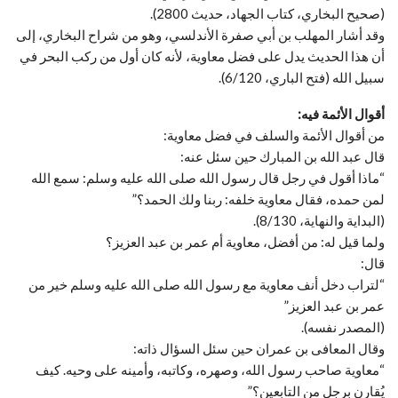
(صحيح البخاري، كتاب الجهاد، حديث 2800).
وقد أشار المهلب بن أبي صفرة الأندلسي، وهو من شراح البخاري، إلى
أن هذا الحديث يدل على فضل معاوية، لأنه كان أول من ركب البحر في
سبيل الله (فتح الباري، 6/120).
أقوال الأئمة فيه:
من أقوال الأئمة والسلف في فضل معاوية:
قال عبد الله بن المبارك حين سئل عنه:
“ماذا أقول في رجل قال رسول الله صلى الله عليه وسلم: سمع الله
لمن حمده، فقال معاوية خلفه: ربنا ولك الحمد؟”
(البداية والنهاية، 8/130).
ولما قيل له: من أفضل، معاوية أم عمر بن عبد العزيز؟
قال:
“لتراب دخل أنف معاوية مع رسول الله صلى الله عليه وسلم خير من
عمر بن عبد العزيز”
(المصدر نفسه).
وقال المعافى بن عمران حين سئل السؤال ذاته:
“معاوية صاحب رسول الله، وصهره، وكاتبه، وأمينه على وحيه. كيف
يُقارن برجل من التابعين؟”