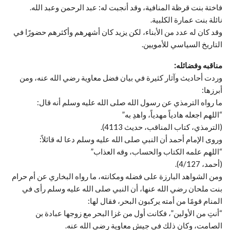
فاختة بنت قرظة المنافية، وقد أنجبت له: عبد الرحمن وعبد الله.
نائلة بنت عمارة الكلبية.
وقد كان له عدد من الأبناء، لكن يزيد كان أشهرهم وأكثرهم حضورًا في
التاريخ السياسي للأمويين.
مناقبه وفضائله:
وردت أحاديث وآثار كثيرة في بيان فضل معاوية رضي الله عنه، ومن
أبرزها:
ما رواه الترمذي عن رسول الله صلى الله عليه وسلم أنه قال:
“اللهم اجعله هادياً مهدياً، واهدِ به”
(الترمذي، كتاب المناقب، حديث 4113).
وروى الإمام أحمد أن النبي صلى الله عليه وسلم دعا له قائلاً:
“اللهم علمه الكتاب والحساب، وقه العذاب”
(أحمد، 4/127).
ومن الشواهد البارزة على فضله ومكانته، ما رواه البخاري عن أم حرام
بنت ملحان رضي الله عنها، أن النبي صلى الله عليه وسلم رأى في
المنام قومًا من أمته يركبون البحر، فقال لها:
“أنتِ من الأولين”، فكانت أول من غزا البحر مع زوجها عبادة بن
الصامت، وكان ذلك في جيش معاوية رضي الله عنه.