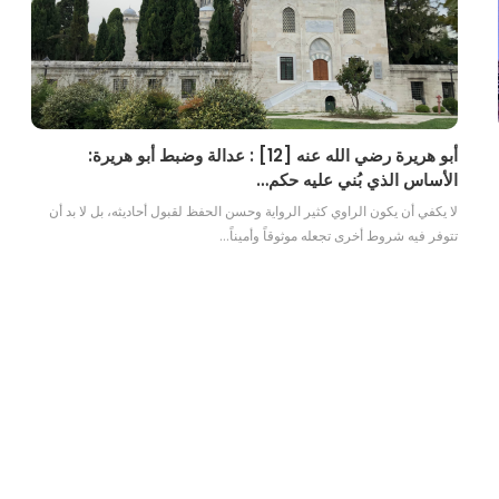
أبو هريرة رضي الله عنه [12] : عدالة وضبط أبو هريرة:
الأساس الذي بُني عليه حكم…
لا يكفي أن يكون الراوي كثير الرواية وحسن الحفظ لقبول أحاديثه، بل لا بد أن
تتوفر فيه شروط أخرى تجعله موثوقاً وأميناً…